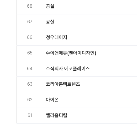
68
공실
67
공실
66
청우레이저
65
수이앤매튜(벤아이디자인)
64
주식회사 에코플레이스
63
코리아콘택트렌즈
62
아이온
61
벨라옵티칼