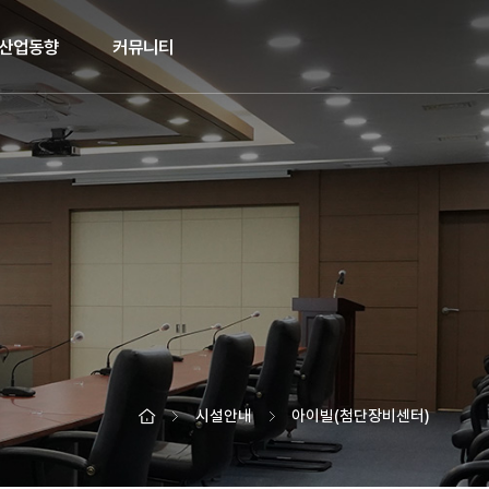
산업동향
커뮤니티
시설안내
아이빌(첨단장비센터)