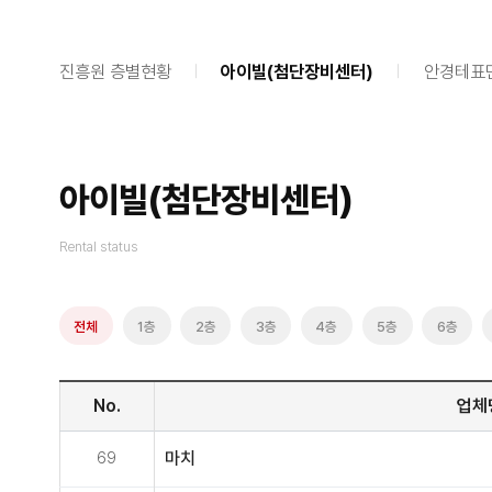
진흥원 층별현황
아이빌(첨단장비센터)
안경테표
아이빌(첨단장비센터)
Rental status
전체
1층
2층
3층
4층
5층
6층
No.
업체
69
마치