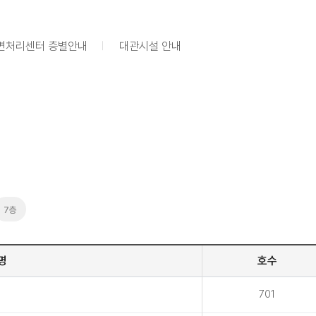
면처리센터 층별안내
대관시설 안내
7층
명
호수
701