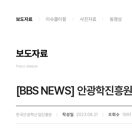
보도자료
이슈클리핑
사진자료
동영상
보도자료
Press release
[BBS NEWS] 안광학진흥원
한국안광학산업진흥원
작성일
2023.08.21
조회수
1991