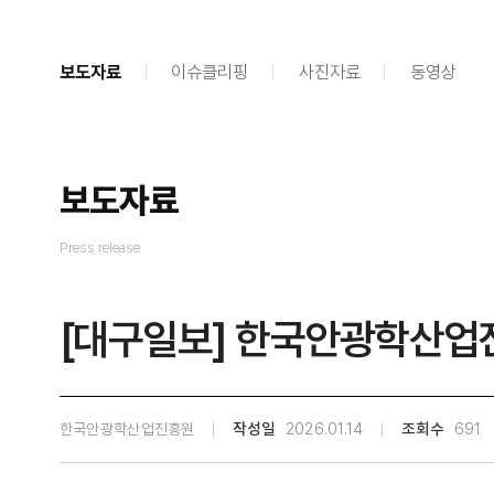
보도자료
이슈클리핑
사진자료
동영상
보도자료
Press release
[대구일보] 한국안광학산업진
한국안광학산업진흥원
작성일
2026.01.14
조회수
691