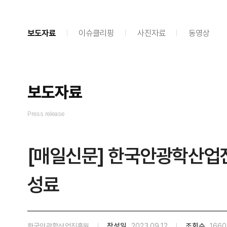
보도자료
이슈클리핑
사진자료
동영상
보도자료
Press release
[매일신문] 한국안광학산업
성료
한국안광학산업진흥원
작성일
2023.09.12
조회수
1660