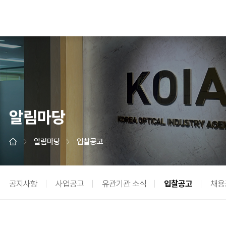
알림마당
알림마당
입찰공고
공지사항
사업공고
유관기관 소식
입찰공고
채용