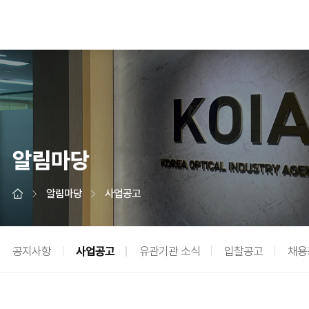
알림마당
알림마당
사업공고
공지사항
사업공고
유관기관 소식
입찰공고
채용