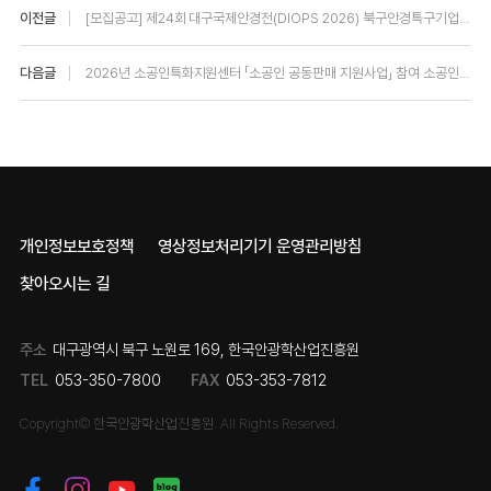
이전글
[모집공고] 제24회 대구국제안경전(DIOPS 2026) 북구안경특구기업지원관 참가업체 모집안내
다음글
2026년 소공인특화지원센터 「소공인 공동판매 지원사업」 참여 소공인 모집공고
개인정보보호정책
영상정보처리기기 운영관리방침
찾아오시는 길
주소
대구광역시 북구 노원로 169, 한국안광학산업진흥원
TEL
053-350-7800
FAX
053-353-7812
Copyright© 한국안광학산업진흥원. All Rights Reserved.